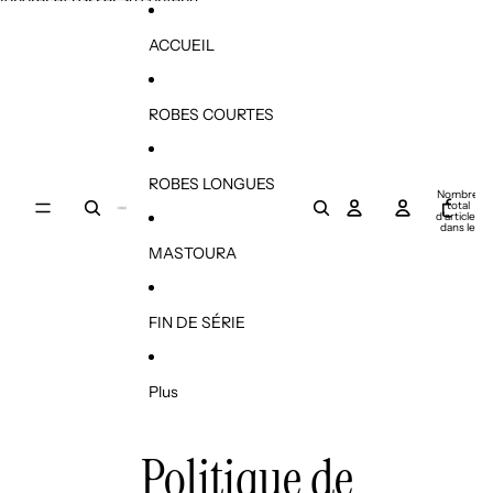
Ignorer et passer au contenu
ACCUEIL
ROBES COURTES
ROBES LONGUES
Nombre
total
d’articles
0
dans le
panier: 0
MASTOURA
FIN DE SÉRIE
Plus
Politique de